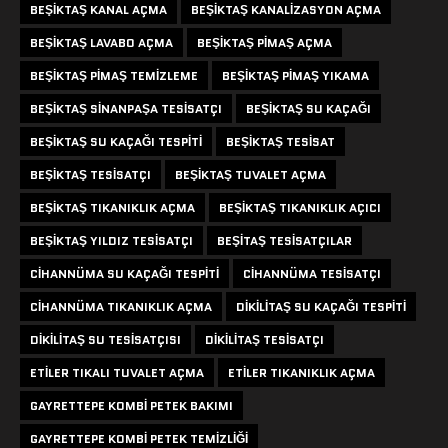
BEŞIKTAŞ KANAL AÇMA
BEŞIKTAŞ KANALIZASYON AÇMA
BEŞIKTAŞ LAVABO AÇMA
BEŞIKTAŞ PIMAŞ AÇMA
BEŞIKTAŞ PIMAŞ TEMIZLEME
BEŞIKTAŞ PIMAŞ YIKAMA
BEŞIKTAŞ SINANPAŞA TESISATÇI
BEŞIKTAŞ SU KAÇAĞI
BEŞIKTAŞ SU KAÇAĞI TESPITI
BEŞIKTAŞ TESISAT
BEŞIKTAŞ TESISATÇI
BEŞIKTAŞ TUVALET AÇMA
BEŞIKTAŞ TIKANIKLIK AÇMA
BEŞIKTAŞ TIKANIKLIK AÇICI
BEŞIKTAŞ YILDIZ TESISATÇI
BEŞITAŞ TESISATÇILAR
CIHANNÜMA SU KAÇAĞI TESPITI
CIHANNÜMA TESISATÇI
CIHANNÜMA TIKANIKLIK AÇMA
DIKILITAŞ SU KAÇAĞI TESPITI
DIKILITAŞ SU TESISATÇISI
DIKILITAŞ TESISATÇI
ETILER TIKALI TUVALET AÇMA
ETILER TIKANIKLIK AÇMA
GAYRETTEPE KOMBI PETEK BAKIMI
GAYRETTEPE KOMBI PETEK TEMIZLIĞI