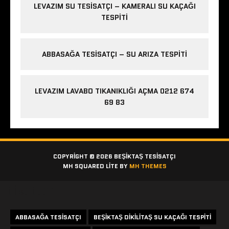
LEVAZIM SU TESISATÇI – KAMERALI SU KAÇAĞI
TESPITI
ABBASAĞA TESISATÇI – SU ARIZA TESPITI
LEVAZIM LAVABO TIKANIKLIĞI AÇMA 0212 674
69 83
COPYRIGHT © 2026 BEŞIKTAŞ TESISATÇI
MH SQUARED LITE BY
MH THEMES
Etiketler
ABBASAĞA TESISATÇI
BEŞIKTAŞ DIKILITAŞ SU KAÇAĞI TESPITI