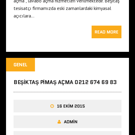
açma , lavabo açma hizmetleri verilmektedir. Beşitaş
tesisatçı firmamızda eski zamanlardaki kimyasal
açıcılara…
READ MORE
GENEL
BEŞIKTAŞ PIMAŞ AÇMA 0212 674 69 83
16 EKIM 2015
ADMIN