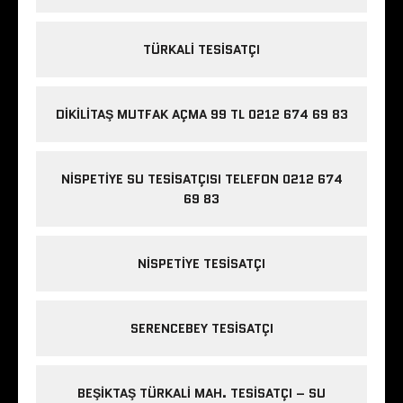
TÜRKALI TESISATÇI
DIKILITAŞ MUTFAK AÇMA 99 TL 0212 674 69 83
NISPETIYE SU TESISATÇISI TELEFON 0212 674
69 83
NISPETIYE TESISATÇI
SERENCEBEY TESISATÇI
BEŞIKTAŞ TÜRKALI MAH. TESISATÇI – SU