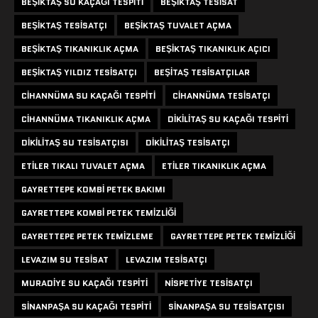
BEŞIKTAŞ SU KAÇAĞI TESPITI
BEŞIKTAŞ TESISAT
BEŞIKTAŞ TESISATÇI
BEŞIKTAŞ TUVALET AÇMA
BEŞIKTAŞ TIKANIKLIK AÇMA
BEŞIKTAŞ TIKANIKLIK AÇICI
BEŞIKTAŞ YILDIZ TESISATÇI
BEŞITAŞ TESISATÇILAR
CIHANNÜMA SU KAÇAĞI TESPITI
CIHANNÜMA TESISATÇI
CIHANNÜMA TIKANIKLIK AÇMA
DIKILITAŞ SU KAÇAĞI TESPITI
DIKILITAŞ SU TESISATÇISI
DIKILITAŞ TESISATÇI
ETILER TIKALI TUVALET AÇMA
ETILER TIKANIKLIK AÇMA
GAYRETTEPE KOMBI PETEK BAKIMI
GAYRETTEPE KOMBI PETEK TEMIZLIĞI
GAYRETTEPE PETEK TEMIZLEME
GAYRETTEPE PETEK TEMIZLIĞI
LEVAZIM SU TESISAT
LEVAZIM TESISATÇI
MURADIYE SU KAÇAĞI TESPITI
NISPETIYE TESISATÇI
SINANPAŞA SU KAÇAĞI TESPITI
SINANPAŞA SU TESISATÇISI