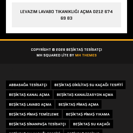
LEVAZIM LAVABO TIKANIKLIĞI AÇMA 0212 674
69 83
COPYRIGHT © 2026 BEŞIKTAŞ TESISATÇI
MH SQUARED LITE BY
MH THEMES
Etiketler
ABBASAĞA TESISATÇI
BEŞIKTAŞ DIKILITAŞ SU KAÇAĞI TESPITI
BEŞIKTAŞ KANAL AÇMA
BEŞIKTAŞ KANALIZASYON AÇMA
BEŞIKTAŞ LAVABO AÇMA
BEŞIKTAŞ PIMAŞ AÇMA
BEŞIKTAŞ PIMAŞ TEMIZLEME
BEŞIKTAŞ PIMAŞ YIKAMA
BEŞIKTAŞ SINANPAŞA TESISATÇI
BEŞIKTAŞ SU KAÇAĞI