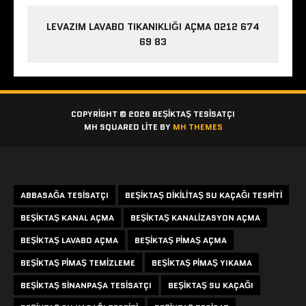
LEVAZIM LAVABO TIKANIKLIĞI AÇMA 0212 674
69 83
COPYRIGHT © 2026 BEŞIKTAŞ TESISATÇI
MH SQUARED LITE BY
MH THEMES
Etiketler
ABBASAĞA TESISATÇI
BEŞIKTAŞ DIKILITAŞ SU KAÇAĞI TESPITI
BEŞIKTAŞ KANAL AÇMA
BEŞIKTAŞ KANALIZASYON AÇMA
BEŞIKTAŞ LAVABO AÇMA
BEŞIKTAŞ PIMAŞ AÇMA
BEŞIKTAŞ PIMAŞ TEMIZLEME
BEŞIKTAŞ PIMAŞ YIKAMA
BEŞIKTAŞ SINANPAŞA TESISATÇI
BEŞIKTAŞ SU KAÇAĞI