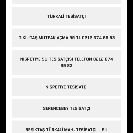
TÜRKALI TESISATÇI
DIKILITAŞ MUTFAK AÇMA 99 TL 0212 674 69 83
NISPETIYE SU TESISATÇISI TELEFON 0212 674
69 83
NISPETIYE TESISATÇI
SERENCEBEY TESISATÇI
BEŞIKTAŞ TÜRKALI MAH. TESISATÇI – SU