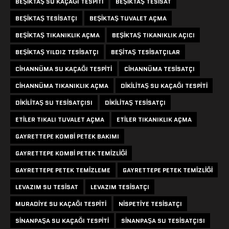
BEŞIKTAŞ SU KAÇAĞI TESPITI
BEŞIKTAŞ TESISAT
BEŞIKTAŞ TESISATÇI
BEŞIKTAŞ TUVALET AÇMA
BEŞIKTAŞ TIKANIKLIK AÇMA
BEŞIKTAŞ TIKANIKLIK AÇICI
BEŞIKTAŞ YILDIZ TESISATÇI
BEŞITAŞ TESISATÇILAR
CIHANNÜMA SU KAÇAĞI TESPITI
CIHANNÜMA TESISATÇI
CIHANNÜMA TIKANIKLIK AÇMA
DIKILITAŞ SU KAÇAĞI TESPITI
DIKILITAŞ SU TESISATÇISI
DIKILITAŞ TESISATÇI
ETILER TIKALI TUVALET AÇMA
ETILER TIKANIKLIK AÇMA
GAYRETTEPE KOMBI PETEK BAKIMI
GAYRETTEPE KOMBI PETEK TEMIZLIĞI
GAYRETTEPE PETEK TEMIZLEME
GAYRETTEPE PETEK TEMIZLIĞI
LEVAZIM SU TESISAT
LEVAZIM TESISATÇI
MURADIYE SU KAÇAĞI TESPITI
NISPETIYE TESISATÇI
SINANPAŞA SU KAÇAĞI TESPITI
SINANPAŞA SU TESISATÇISI